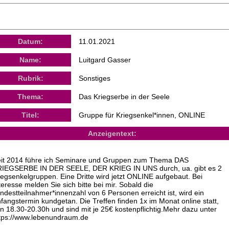
Datum:
11.01.2021
Name:
Luitgard Gasser
Rubrik:
Sonstiges
Thema:
Das Kriegserbe in der Seele
Titel:
Gruppe für Kriegsenkel*innen, ONLINE
Anzeigentext:
it 2014 führe ich Seminare und Gruppen zum Thema DAS
IEGSERBE IN DER SEELE, DER KRIEG IN UNS durch, ua. gibt es 2
iegsenkelgruppen. Eine Dritte wird jetzt ONLINE aufgebaut. Bei
teresse melden Sie sich bitte bei mir. Sobald die
ndestteilnahmer*innenzahl von 6 Personen erreicht ist, wird ein
fangstermin kundgetan. Die Treffen finden 1x im Monat online statt,
n 18.30-20.30h und sind mit je 25€ kostenpflichtig.Mehr dazu unter
tps://www.lebenundraum.de