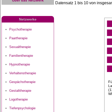
Über das Netzwerk
Datensatz 1 bis 10 von insgesam
Netzwerke
Psychotherapie
Paartherapie
Sexualtherapie
Familientherapie
Hypnotherapie
Verhaltenstherapie
Fü
Gespächstherapie
La
(1
Gestalttherapie
Wh
Logotherapie
Tiefenpsychologie