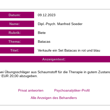
Datum:
09.12.2023
Name:
Dipl.-Psych. Manfred Soeder
Rubrik:
Biete
Thema:
Batacas
Titel:
Verkaufe ein Set Batacas in rot und blau
Anzeigentext:
ei Übungsschläger aus Schaumstoff für die Therapie in gutem Zustan
r EUR 20,00 abzugeben.
Privat antworten
Psychoanalytiker-Profil
Alle Anzeigen des Behandlers