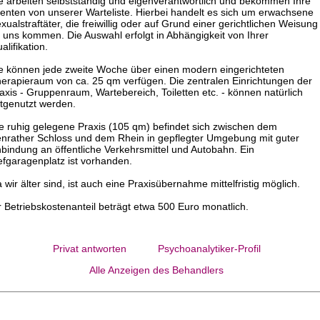
e arbeiten selbstständig und eigenverantwortlich und bekommen Ihre
ienten von unserer Warteliste. Hierbei handelt es sich um erwachsene
xualstraftäter, die freiwillig oder auf Grund einer gerichtlichen Weisung
 uns kommen. Die Auswahl erfolgt in Abhängigkeit von Ihrer
alifikation.
e können jede zweite Woche über einen modern eingerichteten
erapieraum von ca. 25 qm verfügen. Die zentralen Einrichtungen der
axis - Gruppenraum, Wartebereich, Toiletten etc. - können natürlich
tgenutzt werden.
e ruhig gelegene Praxis (105 qm) befindet sich zwischen dem
nrather Schloss und dem Rhein in gepflegter Umgebung mit guter
bindung an öffentliche Verkehrsmittel und Autobahn. Ein
efgaragenplatz ist vorhanden.
 wir älter sind, ist auch eine Praxisübernahme mittelfristig möglich.
r Betriebskostenanteil beträgt etwa 500 Euro monatlich.
Privat antworten
Psychoanalytiker-Profil
Alle Anzeigen des Behandlers