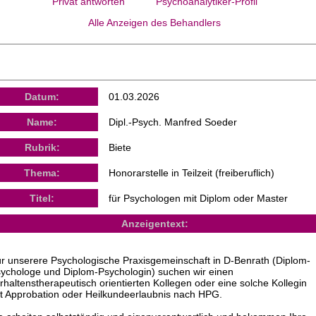
Privat antworten
Psychoanalytiker-Profil
Alle Anzeigen des Behandlers
Datum:
01.03.2026
Name:
Dipl.-Psych. Manfred Soeder
Rubrik:
Biete
Thema:
Honorarstelle in Teilzeit (freiberuflich)
Titel:
für Psychologen mit Diplom oder Master
Anzeigentext:
r unserere Psychologische Praxisgemeinschaft in D-Benrath (Diplom-
ychologe und Diplom-Psychologin) suchen wir einen
rhaltenstherapeutisch orientierten Kollegen oder eine solche Kollegin
t Approbation oder Heilkundeerlaubnis nach HPG.