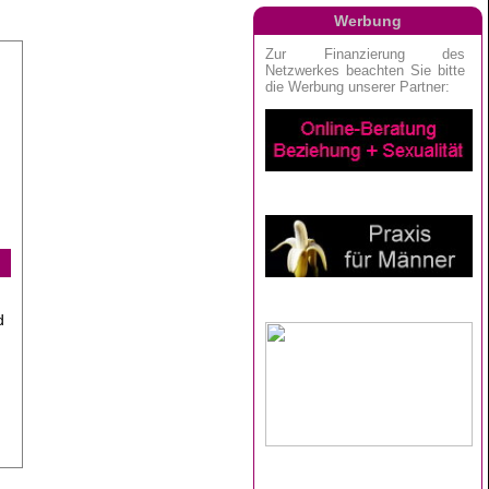
Werbung
d