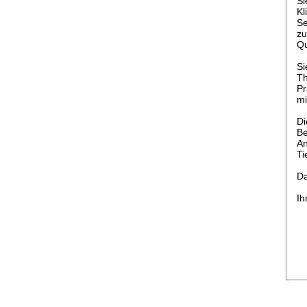
Si
Kl
Se
zu
Qu
Si
Th
Pr
mi
Di
Be
An
Ti
Da
Ih