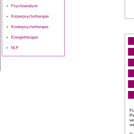
Psychoanalyse
Körperpsychotherapie
Kinderpsychotherapie
Energietherapie
NLP
Fü
Ps
ve
mi