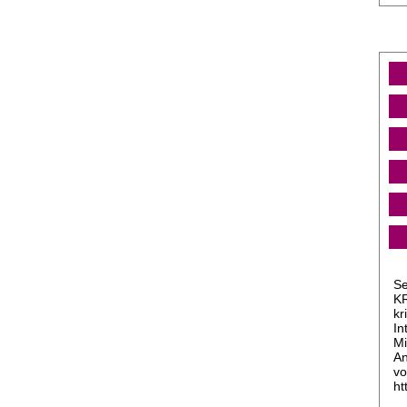
Se
KR
kr
In
Mi
An
vo
ht