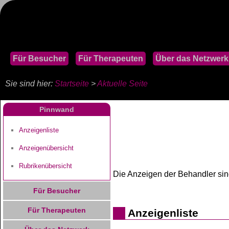
Für Besucher
Für Therapeuten
Über das Netzwerk
Sie sind hier:
Startseite
>
Aktuelle Seite
Pinnwand
Anzeigenliste
Anzeigenübersicht
Rubrikenübersicht
Die Anzeigen der Behandler si
Für Besucher
Für Therapeuten
Anzeigenliste