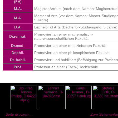
(FH)
M.A.
Magister Artrium (nach dem Namen: Magisterstud
Master of Arts (vor dem Namen: Master-Studieng
M.A.
5 Jahre)
B.A.
Bachelor of Arts (Bacherlor-Studiengang: 3 Jahre)
Promoviert an einer mathematisch-
Dr.rer.nat.
naturwissenschaftlichen Fakultät
Dr.med.
Promoviert an einer medizinischen Fakultät
Dr.phil.
Promoviert an einer philosophischen Fakultät
Dr. habil.
Promoviert und habilitiert (Befähigung zur Profess
Prof.
Professur an einer (Fach-)Hochschule
Seite drucken ...
Zum Seitenanfan